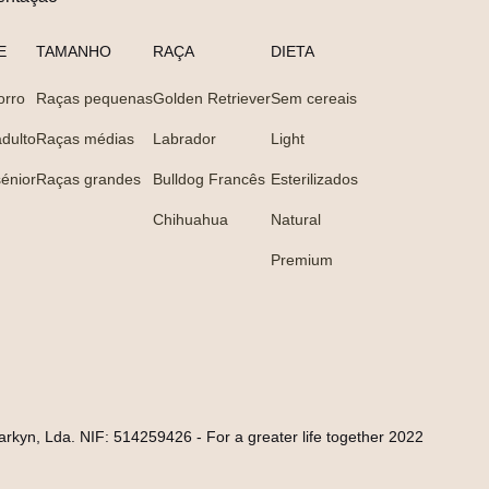
E
TAMANHO
RAÇA
DIETA
orro
Raças pequenas
Golden Retriever
Sem cereais
dulto
Raças médias
Labrador
Light
énior
Raças grandes
Bulldog Francês
Esterilizados
Chihuahua
Natural
Premium
arkyn, Lda. NIF: 514259426 - For a greater life together 2022