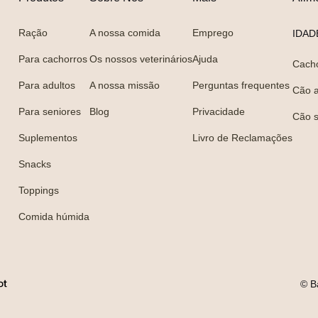
Ração
A nossa comida
Emprego
IDAD
Para cachorros
Os nossos veterinários
Ajuda
Cach
Para adultos
A nossa missão
Perguntas frequentes
Cão a
Para seniores
Blog
Privacidade
Cão s
Suplementos
Livro de Reclamações
Snacks
Toppings
Comida húmida
© B