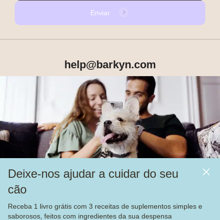
Enviar
help@barkyn.com
Produtos
Sobre Nós
Deixe-nos ajudar a cuidar do seu
Mais
cão
Alimentação
Receba 1 livro grátis com 3 receitas de suplementos simples e
Veja nossas
4.000
avaliações no
saborosos, feitos com ingredientes da sua despensa