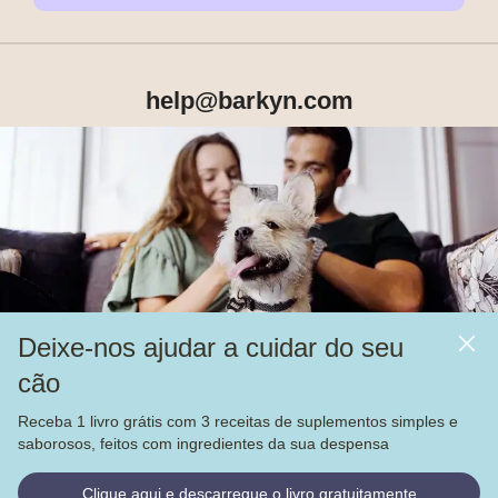
help@barkyn.com
Produtos
Sobre Nós
Deixe-nos ajudar a cuidar do seu
Mais
cão
Alimentação
Receba 1 livro grátis com 3 receitas de suplementos simples e
Veja nossas
4.000
avaliações no
saborosos, feitos com ingredientes da sua despensa
© Barkyn, Lda. NIF: 514259426 - For a greater life together 
Clique aqui e descarregue o livro gratuitamente