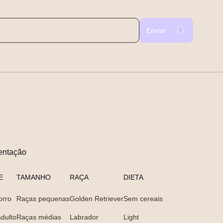
Enviar
entação
E
TAMANHO
RAÇA
DIETA
orro
Raças pequenas
Golden Retriever
Sem cereais
dulto
Raças médias
Labrador
Light