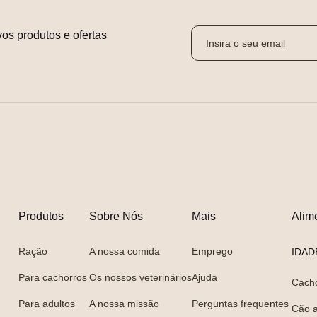
os produtos e ofertas 
Produtos
Sobre Nós
Mais
Alim
Ração
A nossa comida
Emprego
IDAD
Para cachorros
Os nossos veterinários
Ajuda
Cach
Para adultos
A nossa missão
Perguntas frequentes
Cão a