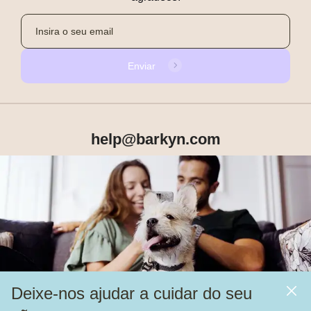
Enviar
help@barkyn.com
Produtos
Sobre Nós
Deixe-nos ajudar a cuidar do seu
Mais