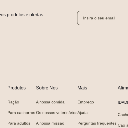
os produtos e ofertas 
Produtos
Sobre Nós
Mais
Alim
Ração
A nossa comida
Emprego
IDAD
Para cachorros
Os nossos veterinários
Ajuda
Cach
Para adultos
A nossa missão
Perguntas frequentes
Cão a