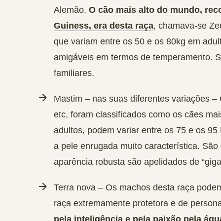
Alemão.
O cão mais alto do mundo, rec
Guiness, era desta raça
, chamava-se Zeu
que variam entre os 50 e os 80kg em adu
amigáveis em termos de temperamento. Sã
familiares.
Mastim – nas suas diferentes variações –
etc, foram classificados como os cães m
adultos, podem variar entre os 75 e os 9
a pele enrugada muito característica. São
aparência robusta são apelidados de “giga
Terra nova – Os machos desta raça podem
raça extremamente protetora e de persona
pela inteligência e pela paixão pela águ