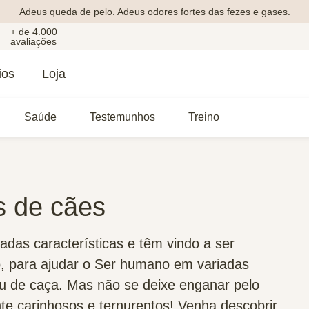
Adeus queda de pelo. Adeus odores fortes das fezes e gases.
+ de 4.000
avaliações
ios
Loja
Saúde
Testemunhos
Treino
s de cães
adas características e têm vindo a ser
o, para ajudar o Ser humano em variadas
 ou de caça. Mas não se deixe enganar pelo
e carinhosos e ternurentos! Venha descobrir