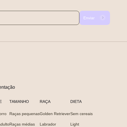
Enviar
entação
E
TAMANHO
RAÇA
DIETA
orro
Raças pequenas
Golden Retriever
Sem cereais
dulto
Raças médias
Labrador
Light