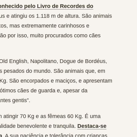
onhecido pelo Livro de Recordes do
s e atingiu os 1.118 m de altura. São animais
ltos, mas extremamente carinhosos e
o por isso, muito procurados como cães
 Old English, Napolitano, Dogue de Bordéus,
ais pesados do mundo. São animais que, em
5 Kg. São encorpados e maciços, e apresentam
 ótimos cães de guarda e, apesar da
ntes gentis”.
 atingir 70 Kg e as fêmeas 60 Kg. É uma
lidade benevolente e tranquila.
Destaca-se
a
. A sua paciência e tolerância com crianças