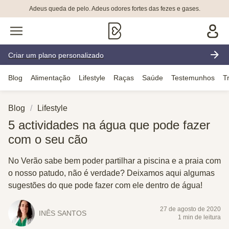
Adeus queda de pelo. Adeus odores fortes das fezes e gases.
Criar um plano personalizado
Blog
Alimentação
Lifestyle
Raças
Saúde
Testemunhos
T
Blog
Lifestyle
5 actividades na água que pode fazer
com o seu cão
No Verão sabe bem poder partilhar a piscina e a praia com
o nosso patudo, não é verdade? Deixamos aqui algumas
sugestões do que pode fazer com ele dentro de água!
27 de agosto de 2020
INÊS SANTOS
1 min de leitura