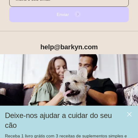
Enviar
help@barkyn.com
Produtos
Sobre Nós
Deixe-nos ajudar a cuidar do seu
Mais
cão
Alimentação
Receba 1 livro grátis com 3 receitas de suplementos simples e