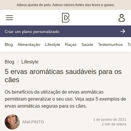
Adeus queda de pelo. Adeus odores fortes das fezes e gases.
Criar um plano personalizado
Blog
Alimentação
Lifestyle
Raças
Saúde
Testemunhos
T
Blog
Lifestyle
5 ervas aromáticas saudáveis para os
cães
Os benefícios da utilização de ervas aromáticas
permitiram generalizar o seu uso. Veja aqui 5 exemplos de
ervas aromáticas seguras para os cães.
1 de janeiro de 2021
ANA PINTO
2 min de leitura