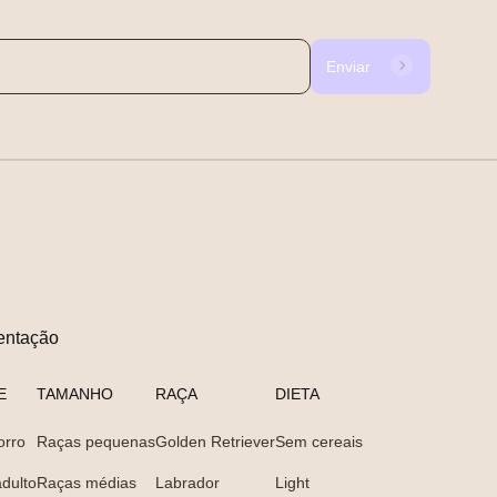
Enviar
entação
E
TAMANHO
RAÇA
DIETA
orro
Raças pequenas
Golden Retriever
Sem cereais
dulto
Raças médias
Labrador
Light