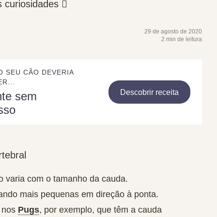
s curiosidades 
29 de agosto de 2020
2 min de leitura
O SEU CÃO DEVERIA
R...
Descobrir receita
nte sem
sso
tebral
o varia com o tamanho da cauda.
cando mais pequenas em direção à ponta.
e nos
Pugs
, por exemplo, que têm a cauda