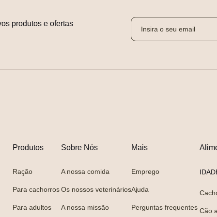
os produtos e ofertas 
Produtos
Sobre Nós
Mais
Alim
Ração
A nossa comida
Emprego
IDAD
Para cachorros
Os nossos veterinários
Ajuda
Cach
Para adultos
A nossa missão
Perguntas frequentes
Cão a