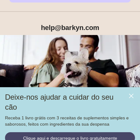
help@barkyn.com
Produtos
Sobre Nós
Deixe-nos ajudar a cuidar do seu
Mais
cão
Alimentação
Receba 1 livro grátis com 3 receitas de suplementos simples e
Veja nossas
4.000
avaliações no
saborosos, feitos com ingredientes da sua despensa
© Barkyn, Lda. NIF: 514259426 - For a greater life together 
Clique aqui e descarregue o livro gratuitamente