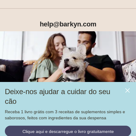
help@barkyn.com
Produtos
Sobre Nós
Deixe-nos ajudar a cuidar do seu
Mais
cão
Alimentação
Receba 1 livro grátis com 3 receitas de suplementos simples e
Veja nossas
4.000
avaliações no
saborosos, feitos com ingredientes da sua despensa
© Barkyn, Lda. NIF: 514259426 - For a greater life together 
Clique aqui e descarregue o livro gratuitamente
2022