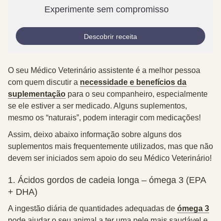
Experimente sem compromisso
Descobrir receita
O seu
Médico Veterinário
assistente é a melhor pessoa
com quem discutir a
necessidade e benefícios da
suplementação
para o seu companheiro, especialmente
se ele estiver a ser medicado. Alguns suplementos,
mesmo os “naturais”, podem
interagir
com medicações!
Assim, deixo abaixo informação sobre alguns dos
suplementos mais frequentemente utilizados, mas que
não
devem
ser iniciados sem apoio do seu Médico Veterinário!
1. Ácidos gordos de cadeia longa – ómega 3 (EPA
+ DHA)
A ingestão diária de quantidades adequadas de
ómega 3
pode ajudar o seu animal a ter uma
pele
mais saudável e