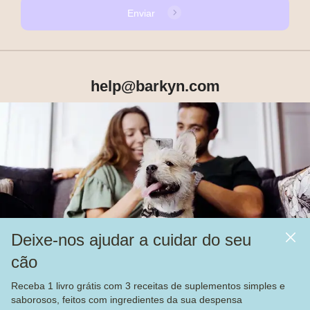
Enviar
help@barkyn.com
Produtos
Sobre Nós
Deixe-nos ajudar a cuidar do seu
Mais
cão
Alimentação
Receba 1 livro grátis com 3 receitas de suplementos simples e
Veja nossas
4.000
avaliações no
saborosos, feitos com ingredientes da sua despensa