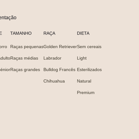
entação
E
TAMANHO
RAÇA
DIETA
orro
Raças pequenas
Golden Retriever
Sem cereais
dulto
Raças médias
Labrador
Light
énior
Raças grandes
Bulldog Francês
Esterilizados
Chihuahua
Natural
Premium