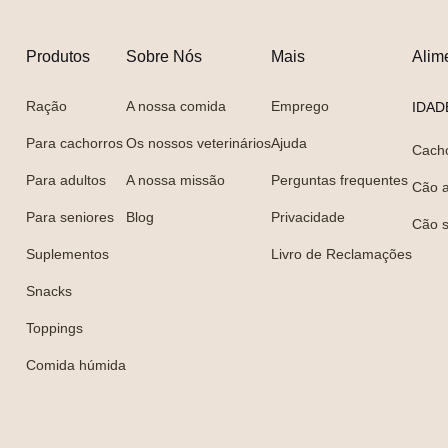
Produtos
Sobre Nós
Mais
Alim
Ração
A nossa comida
Emprego
IDAD
Para cachorros
Os nossos veterinários
Ajuda
Cach
Para adultos
A nossa missão
Perguntas frequentes
Cão a
Para seniores
Blog
Privacidade
Cão s
Suplementos
Livro de Reclamações
Snacks
Toppings
Comida húmida