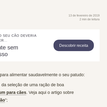
13 de fevereiro de 2019
2 min de leitura
O SEU CÃO DEVERIA
R...
Descobrir receita
nte sem
sso
 para alimentar saudavelmente o seu patudo
:
és da seleção de uma
ração de boa
um para cães
. Veja aqui o artigo sobre
cão
”;