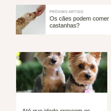
PRÓXIMO ARTIGO
Os cães podem comer
castanhas?
Até que idade crescem os